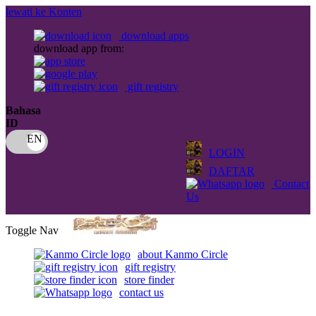
lewati ke Konten
download apps
download app from:
gift registry
Bahasa
ID
LOGIN
DAFTAR
Contact
Us
Toggle Nav
about Kanmo Circle
gift registry
store finder
contact us