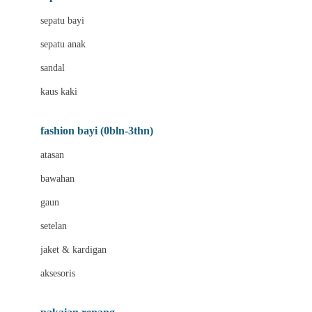
Bio Oil
sepatu bayi
Biolane
sepatu anak
Bite Fighters
sandal
Bizzi Growin
kaus kaki
Blackmores
fashion bayi (0bln-3thn)
Blooming Marvellous
atasan
Bonnels
bawahan
Bravado
gaun
Bruder
setelan
Brush Baby
jaket & kardigan
Buds Organics
aksesoris
Bugaboo
Buggygear