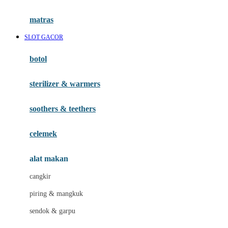
Happy Tummy
Hauck
matras
Havaianas
SLOT GACOR
Hegen
botol
Hot Wheels
sterilizer & warmers
Hybrid
soothers & teethers
I
Inlacta DHA
celemek
Interlac
alat makan
Ivenet
cangkir
J
piring & mangkuk
Jack N Jill
sendok & garpu
Joie