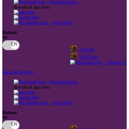
download apps
download app from:
Oh Ma Grain
Okiedog
gift registry
P
Bahasa
ID
Peachy
LOGIN
Phil & Ted's
DAFTAR
Philips Avent
Contact Us
Pigeon
lewati ke Konten
Playgro
download apps
download app from:
Poled Global
Ponycycle
gift registry
Puma
Bahasa
ID
Pureats