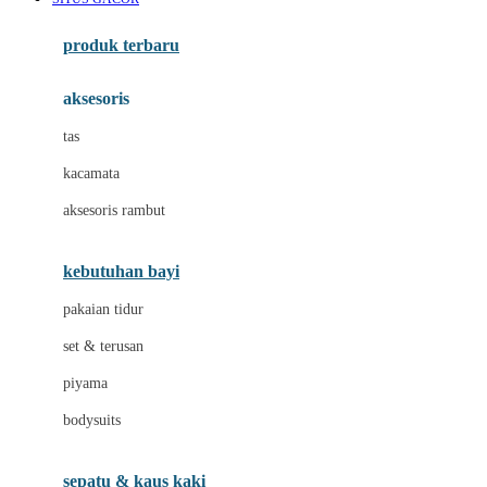
Azetabio
produk terbaru
B
aksesoris
Baabaasheepz
tas
Babiators
kacamata
Baby Dove
aksesoris rambut
Baby Jogger
Baby Rovega
kebutuhan bayi
Babybee
pakaian tidur
Banana Boat
set & terusan
Banz
piyama
Barbie
bodysuits
Beaba
Beauty Barn
sepatu & kaus kaki