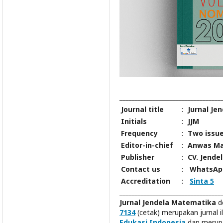
__________________________________
Journal title
:
Jurnal Je
Initials
:
JJM
Frequency
:
Two issue
Editor-in-chief
:
Anwas Ma
Publisher
:
CV. Jende
Contact us
:
WhatsApp
Accreditation
:
Sinta 5
__________________________________
Jurnal Jendela Matematika
d
7134
(cetak) merupakan jurnal i
Edukasi Indonesia
dan merupa