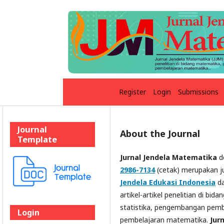
Register
Login
Submissions
Journal
About the Journal
Template
Jurnal Jendela Matematika
d
2986-7134
(cetak) merupakan ju
Jendela Edukasi Indonesia
da
artikel-artikel penelitian di b
statistika, pengembangan pemb
Login
pembelajaran matematika.
Jur