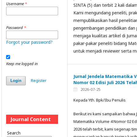
Username
*
SINTA (5) dan terbit 2 kali dal
Kami mengundang peneliti, prak
mempublikasikan hasil penelitia
Password
*
pengembangan pendidikan dan p
menjaga kualitas artikel di Jur
Forgot your password?
pakar-pakar peneliti bidang M
untuk menjadi reviewer serta m
Keep me logged in
Jurnal Jendela Matematika 
Register
Login
Nomor 02 Edisi Juli 2026 Tela
2026-07-25
Kepada Yth. Bpk/Ibu Penulis
Berikut ini kami sampaikan bahwa J
Journal Content
Matematika Volume 4 Nomor 02 Edis
2026 telah terbit, kami segenap ti
Search
mengucapkan banyak terima kasih