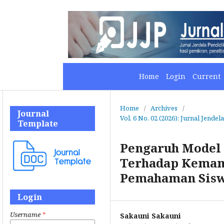
Home
Login
Current
Home
/
Archives
/
Journal
Vol. 6 No. 02 (2026): Jurnal Jendel
Template
Pengaruh Model 
Terhadap Kema
Pemahaman Siswa
Login
Username
*
Sakauni Sakauni