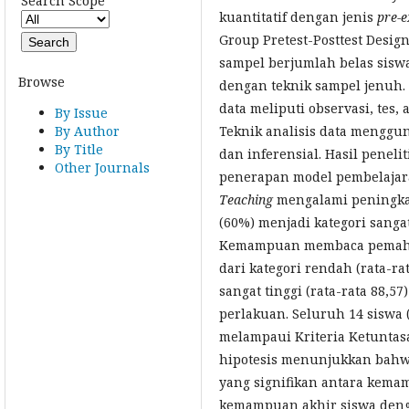
Search Scope
kuantitatif dengan jenis
pre-e
Group Pretest-Posttest Design
sampel berjumlah belas sisw
Browse
dengan teknik sampel jenuh
data meliputi observasi, tes,
By Issue
Teknik analisis data mengguna
By Author
By Title
dan inferensial. Hasil pene
Other Journals
penerapan model pembelaja
Teaching
mengalami peningkat
(60%) menjadi kategori sangat
Kemampuan membaca pemaha
dari kategori rendah (rata-ra
sangat tinggi (rata-rata 88,57
perlakuan. Seluruh 14 siswa 
melampaui Kriteria Ketuntasa
hipotesis menunjukkan bahw
yang signifikan antara kem
kemampuan akhir siswa dengan