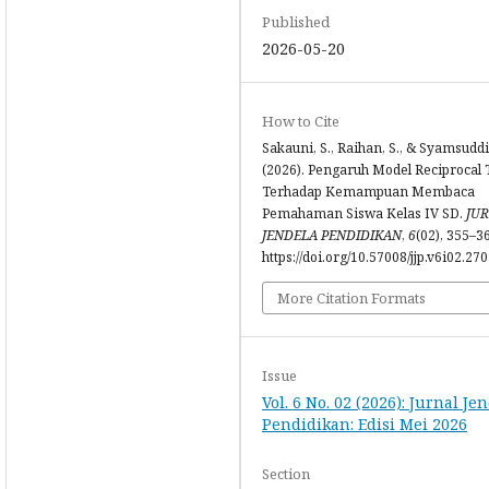
Published
2026-05-20
How to Cite
Sakauni, S., Raihan, S., & Syamsuddin
(2026). Pengaruh Model Reciprocal
Terhadap Kemampuan Membaca
Pemahaman Siswa Kelas IV SD.
JU
JENDELA PENDIDIKAN
,
6
(02), 355–3
https://doi.org/10.57008/jjp.v6i02.27
More Citation Formats
Issue
Vol. 6 No. 02 (2026): Jurnal Je
Pendidikan: Edisi Mei 2026
Section