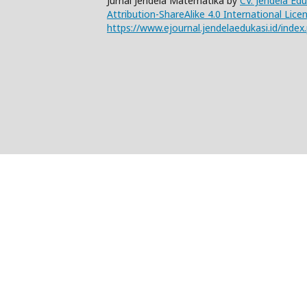
Jurnal Jendela Matematika by
CV. Jendela Ed
Attribution-ShareAlike 4.0 International Lice
https://www.ejournal.jendelaedukasi.id/index