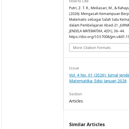
How to Cite
Putri, Z. T. R., Meiliasari, M., & Rahay
(2026). Mengasah Kemampuan Berpi
Matematis sebagai Salah Satu Ke
dalam Pembelajaran Abad-21.
JURN
JENDELA MATEMATIKA
,
4
(01), 36–44.
https://doi.org/10.57008/jjm.v4i01.1
More Citation Formats
Issue
Vol. 4 No. 01 (2026): Jurnal Jend
Matematika: Edisi Januari 2026
Section
Articles
Similar Articles