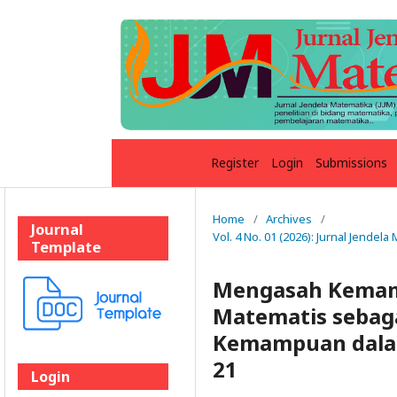
Register
Login
Submissions
Home
/
Archives
/
Journal
Vol. 4 No. 01 (2026): Jurnal Jendela
Template
Mengasah Kemam
Matematis sebaga
Kemampuan dala
21
Login