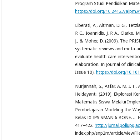
Program Studi Pendidikan Matem
https://doi.org/10.24127/ajpm.v
Liberati, A., Altman, D. G., Tetzl
P. C., Ioannidis, J. P. A., Clarke, 
J., & Moher, D. (2009). The PRI
systematic reviews and meta-an
evaluate health care interventi
elaboration. In Journal of clinica
Issue 10).
https://doi.org/10.101
Nurjannah, S., Asfar, A. M. I. T., As
Heldayanti. (2019). Ekplorasi 
Matematis Siswa Melalui Impl
Pembelajaran Modeling the Way
Kelas IX IPS SMAN 6 BONE. … Ha
417–422.
http://jurnal.poliupg.ac
index.php/snp2m/article/viewFi